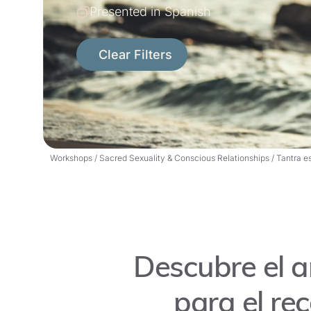
Presented in Spanish
Clear Filters
Workshops
/
Sacred Sexuality & Conscious Relationships
/
Tantra e
Descubre el a
para el re