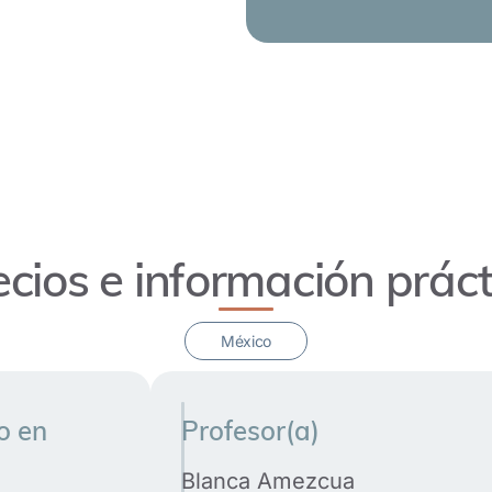
ecios e información práct
México
o en
Profesor(a)
Blanca Amezcua