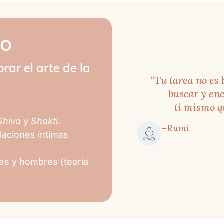
iversalidad del amor.
do
e tu naturaleza esencial.
dez o sexualidad explícita,
rar el arte de la
teros, solteras y parejas.
“Tu tarea no es
buscar y enc
ti mismo qu
emos abordar los elementos
Shiva
y
Shakti
.
–Rumi
erramientas necesarias que
elaciones íntimas
oración de las enseñanzas y
onciencia.
es y hombres (teoría
ón de Uno Mismo, lo que te
 poder de la energía creadora,
Mismo.
to de Conciencia.
a.