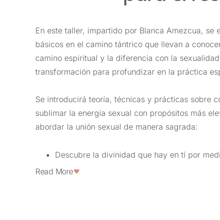
En este taller, impartido por Blanca Amezcua, se 
básicos en el camino tántrico que llevan a conoce
camino espiritual y la diferencia con la sexualid
transformación para profundizar en la práctica esp
Se introducirá teoría, técnicas y prácticas sobre c
sublimar la energía sexual con propósitos más el
abordar la unión sexual de manera sagrada:
Descubre la divinidad que hay en tí por medi
pureza del amor y tu corazón.
Read More
Experimenta el arte de las relaciones íntimas
energía creadora como catalizador de trans
Disuelve tus creencias limitantes, ábrete a l