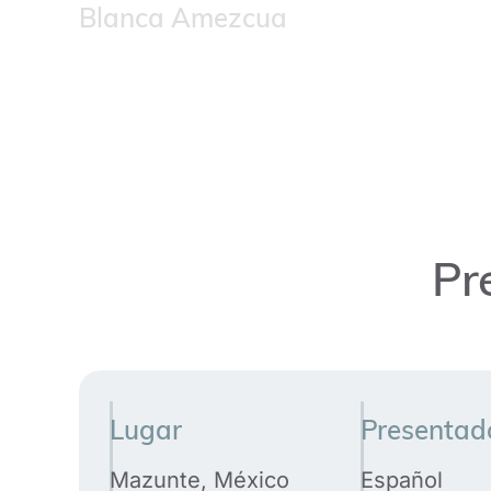
Blanca Amezcua
Pr
Lugar
Presentad
Mazunte, México
Español