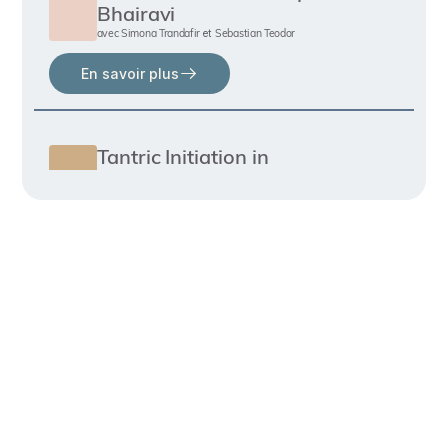
Bhairavi
En 1984, elle commença la pratique de la méditation dans le
domaine tantrique du
Dasha Maha Vidya
, les Dix Grandes
avec
Simona Trandafir
Sebastian Teodor
et
Sagesses Cosmiques. Cette pratique a abouti à de
En savoir plus
profondes révélations et compréhensions, qu’elle partage
maintenant à travers des ateliers et des initiations en
Roumanie et d’autres pays d’Europe.
Tantric Initiation in
L’activité de Simona au Centre de Yoga et de Méditation
Bhuvaneshwari
Kamala, les cours de Hridaya Yoga donnés à Brasov et à
avec
Simona Trandafir
Bucarest, sa contribution à la maison d’éditions Kamala et
ses ateliers et conférences qu’elle offre en Roumanie et à
En savoir plus
l’étranger, sont des preuves précieuses de la continuité de
son Dharma spirituel.
Simona vous invite à contempler le caractère sacré de la
vie en ressentant la beauté du Coeur.