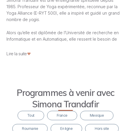
Simona Trandafir est une enseignante spirituelle depuis
1985. Professeur de Yoga expérimentée, reconnue par la
Yoga Alliance (E-RYT 500), elle a inspiré et guidé un grand
nombre de
yogis
.
Alors qu’elle est diplômée de l’Université de recherche en
Informatique et en Automatique, elle ressent le besoin de
consacrer sa vie à ouvrir le Cœur des gens vers la beauté
inhérente de l’existence. Cette mission lui est apparue à
Lire la suite
l’âge de 12 ans et elle la poursuit aujourd’hui.
Des centaines de personnes venant de Bucarest,
Constanta, Brasov et d’autres endroits en Roumanie ont
commencé à pratiquer le Yoga avec Simona.
Programmes à venir avec
En 1995, elle fonde le Centre de Yoga et de Méditation
Simona Trandafir
Kamala à Brasov avec Liviu Gheorghe et établit une
clinique médicale basée sur les méthodes naturelles et le
Tout
France
Mexique
Yoga dans les montagnes de Ceahlau. Simona, Liviu
Gheorghe, Sebastian Teodor, Veronica Cernat et
Roumanie
En ligne
Hors site
Sahajananda sont les cofondateurs du Centre de Yoga et