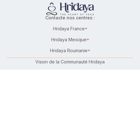
Contacte nos centres :
Hridaya France
Hridaya Mexique
Hridaya Roumanie
Vision de la Communauté Hridaya
Karma Yoga – Service désintéressé
Travailler chez Hridaya
Faire un don
Connecte-toi avec nous :
Suis-nous sur :
Retrouve-nous sur ta plateforme préférée :