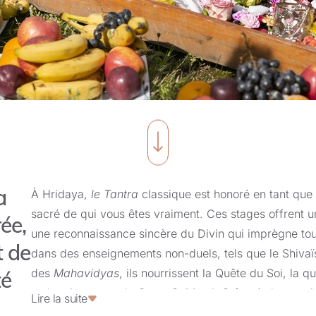
a
À Hridaya,
le Tantra
classique est honoré en tant que 
sacré de qui vous êtes vraiment. Ces stages offrent u
ée,
une reconnaissance sincère du Divin qui imprègne tous
t de
dans des enseignements non-duels, tels que le Shiva
des
Mahavidyas
, ils nourrissent la Quête du Soi, la 
té
authentique avec le Cœur Spirituel. Grâce à des prat
Lire la suite
vous êtes guidé vers une intimité transformatrice ave