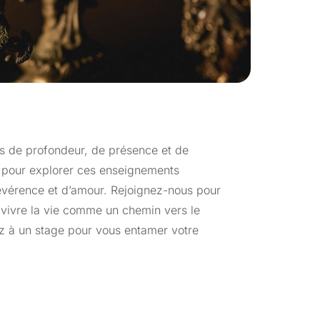
mantra
, la présence méditative et la
r vous aider à redécouvrir le caractère
imée ni laissée libre, mais transformée et
ieuse et aimante.
our explorer le
Tantra
comme voie
la performance ou la technique, mais dans
us de profondeur, de présence et de
nt envers la Vérité, vous permettant de
 pour explorer ces enseignements
 séparation et d’une rencontre directe
évérence et d’amour. Rejoignez-nous pour
t vivre la vie comme un chemin vers le
pez à un stage pour vous entamer votre