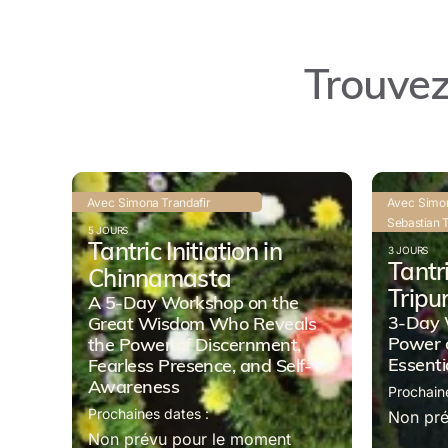
Trouvez
Avec
Simona Trandafir
Avec
Simon
Sebastian 
5 JOURS
Tantric Initiation in
3 JOURS
Tantri
Chinnamasta
Tripu
A 5-Day Workshop on the
3-Day 
Great Wisdom Who Reveals
Power o
the Power of Discernment,
Essenti
Fearless Presence, and Self-
Awareness
Prochain
Prochaines dates :
Non pré
Non prévu pour le moment