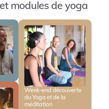
s et modules de yoga
Week-end découverte
du Yoga et de la
méditation