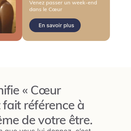
Venez passer un week-end
dans le Cœur
En savoir plus
nifie « Cœur
t fait référence à
me de votre être.