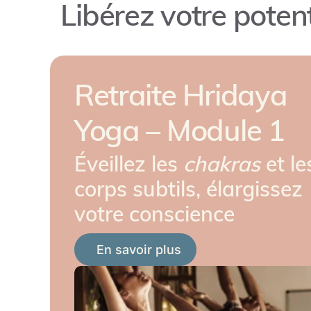
Libérez votre poten
Retraite Hridaya
Yoga – Module 1
Éveillez les
chakras
et le
corps subtils, élargissez
votre conscience
En savoir plus