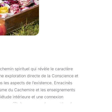
chemin spirituel qui révèle le caractère
ne exploration directe de la Conscience et
 les aspects de l’existence. Enracinés
ïsme du Cachemire et les enseignements
quiétude intérieure et une connexion
iques raffinées et une présence dévouée,
c la vie. Chaque stage est une porte vers