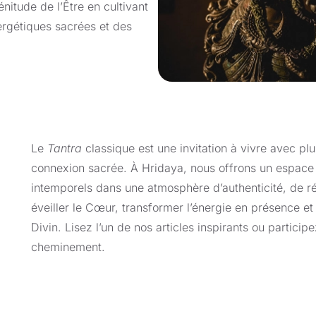
nitude de l’Être en cultivant
pratiques telles que le rituel sacré, le
pranayama
, le
rgétiques sacrées et des
transmutation des énergies, chacune étant conçue pou
sacré inhérent à votre être. Ici, l’énergie n’est ni répr
canalisée à travers le Cœur vers une conscience spac
Ces stages cultivent un environnement sûr et sacré p
spirituelle. Cette exploration ne s’enracine pas dans 
Le
Tantra
classique est une invitation à vivre avec pl
une sincérité profonde, une ouverture et un engageme
connexion sacrée. À Hridaya, nous offrons un espace
faire l’expérience de la dissolution de l’impression de
intemporels dans une atmosphère d’authenticité, de r
avec le Divin.
éveiller le Cœur, transformer l’énergie en présence e
Divin. Lisez l’un de nos articles inspirants ou partici
cheminement.