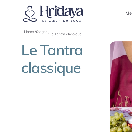
Méd
Home /
Stages /
Le Tantra classique
Le Tantra
classique