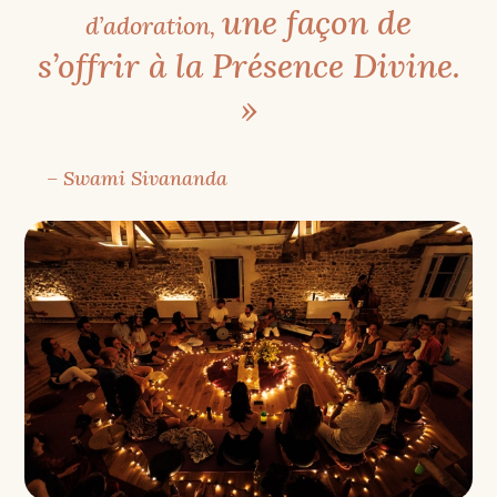
une façon de
d’adoration,
s’offrir à la Présence Divine.
»
– Swami Sivananda