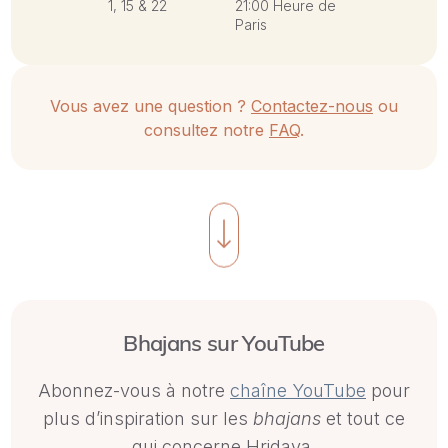
1, 15 & 22
21:00 Heure de
Paris
Septembre
Vous avez une question ?
Contactez-nous
ou
Dates :
Heure :
consultez notre
FAQ
.
13, 19 & 26
21:00 Heure de
Paris
Bhajans sur YouTube
Abonnez-vous à notre
chaîne YouTube
pour
plus d’inspiration sur les
bhajans
et tout ce
qui concerne Hridaya.