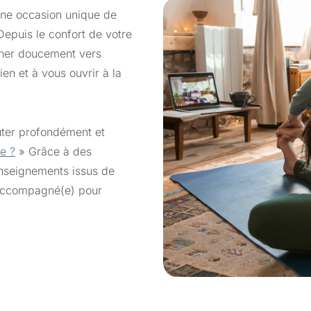
 une occasion unique de
epuis le confort de votre
rner doucement vers
dien et à vous ouvrir à la
outer profondément et
je ?
» Grâce à des
enseignements issus de
z accompagné(e) pour
mour.
e en méditation, cette
ecter à vous-même à un
s rejoindre, où que vous
cré.