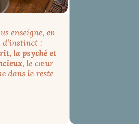
us enseigne, en
d’instinct :
it, la psyché et
encieux
, le cœur
ne dans le reste