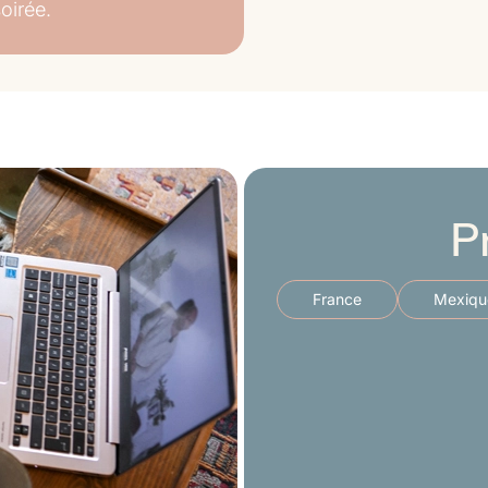
oirée.
veille du début de la
 de rencontrer notre
ns de clarification.
ie de courtes vidéos
tation.
P
France
Mexiqu