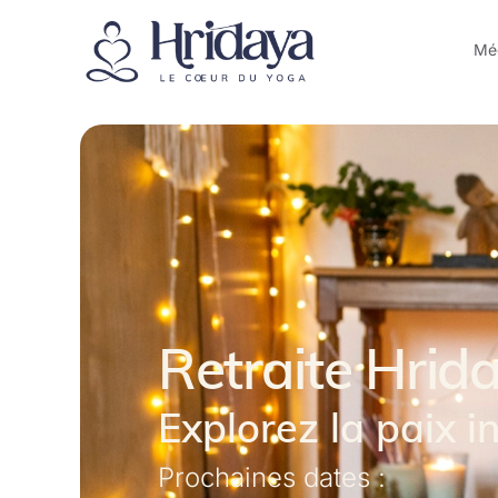
Méd
Retraite Hrida
Explorez la paix i
Prochaines dates :