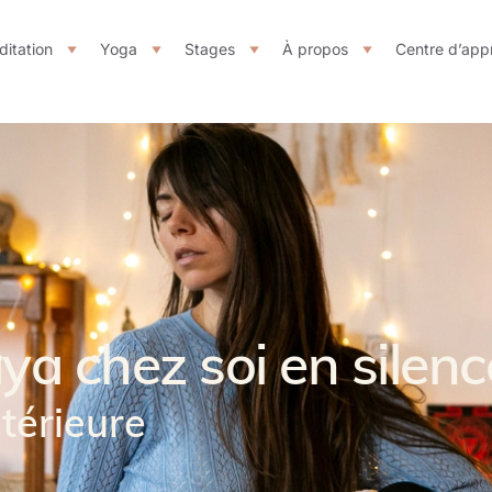
itation
Yoga
Stages
À propos
Centre d’app
ya chez soi en silenc
ntérieure