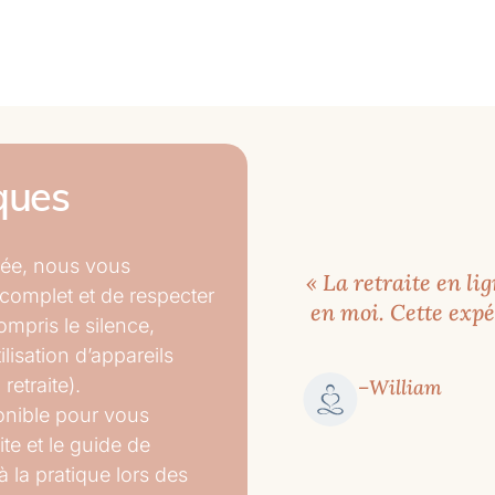
ques
iée, nous vous
« La retraite en li
omplet et de respecter
en moi. Cette exp
ompris le silence,
ilisation d’appareils
retraite).
–William
ponible pour vous
te et le guide de
à la pratique lors des