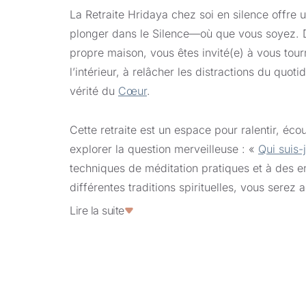
La Retraite Hridaya chez soi en silence offre
plonger dans le Silence—où que vous soyez. D
propre maison, vous êtes invité(e) à vous tou
l’intérieur, à relâcher les distractions du quoti
vérité du
Cœur
.
Cette retraite est un espace pour ralentir, éc
explorer la question merveilleuse : «
Qui suis-
techniques de méditation pratiques et à des 
différentes traditions spirituelles, vous sere
cultiver la clarté intérieure, la présence et l’a
Lire la suite
Peu importe votre parcours ou votre expérienc
retraite est une manière idéale de vous conn
niveau plus profond. Nous vous invitons à nou
soyez et à vous offrir le cadeau du silence sa