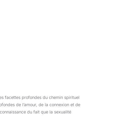
ation de la sexualité sacrée et des
ur, la présence et l’intelligence
re pour créer des relations profondément
râce à ces expériences, vous
à construire des relations qui honorent le
ra de progresser vers un plus grand éveil
des facettes profondes du chemin spirituel
rofondes de l’amour, de la connexion et de
econnaissance du fait que la sexualité