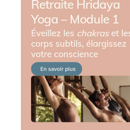
Retraite Hridaya
Yoga – Module 1
Éveillez les
chakras
et le
corps subtils, élargissez
votre conscience
En savoir plus