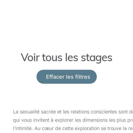
la croissance spirituelle.
Chaque stage offre une perspective unique sur l’intégr
relations conscientes dans votre vie. En cultivant l’amo
émotionnelle, vous débloquerez le potentiel nécessai
épanouissantes et spirituellement transformatrices. G
Voir tous les stages
approfondirez votre capacité d’intimité et apprendrez 
caractère sacré de la connexion, ce qui vous permett
spirituel.
Effacer les filtres
La sexualité sacrée et les relations conscientes sont 
qui vous invitent à explorer les dimensions les plus p
l’intimité. Au cœur de cette exploration se trouve la r