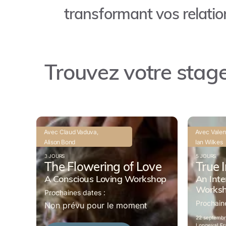
transformant vos relatio
Trouvez votre stage
Avec
Claud Vaduva
Avec
Valen
,
Alison Bond
Ian Wilkes
3 JOURS
5 JOURS
The Flowering of Love
True 
A Conscious Loving Workshop
An Inte
Worksh
Prochaines dates :
Prochain
Non prévu pour le moment
22 septemb
Longeval,
Fr