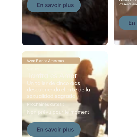
En savoir plus
Présenté en
En 
Avec
Blanca Amezcua
5 JOURS
Tantra es Amor
Un taller de cinco días
descubriendo el arte de la
sexualidad sagrada
Prochaines dates :
Non prévu pour le moment
En savoir plus