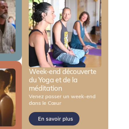
Week-end découverte
du Yoga et de la
méditation
Venez passer un week-end
dans le Cœur
En savoir plus