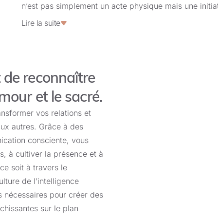
n’est pas simplement un acte physique mais une initia
sexuel – une voie puissante pour transcender les limit
Lire la suite
sexualité, lorsqu’elle est vécue consciemment, devien
transpersonnelle, où les moments d’exaltation et d’uni
profonde.
t de reconnaître
À certains moments de la connexion intime, vous avez
amour et le sacré.
du domaine physique – une union subtile avec votre a
ansformer vos relations et
pas par simple contact, mais dans une communion part
ux autres. Grâce à des
où les frontières entre soi et l’autre se dissolvent, s
ication consciente, vous
souvent et plus profondément des connexions aussi p
, à cultiver la présence et à
ce soit à travers le
Ces moments de transcendance sont de précieuses rév
lture de l’intelligence
de votre personnalité et vous éveillez à votre destiné
s nécessaires pour créer des
l’Amour. Dans ces unions sacrées, faire l’amour devie
ichissantes sur le plan
états de conscience supérieurs et de faire l’expérience 