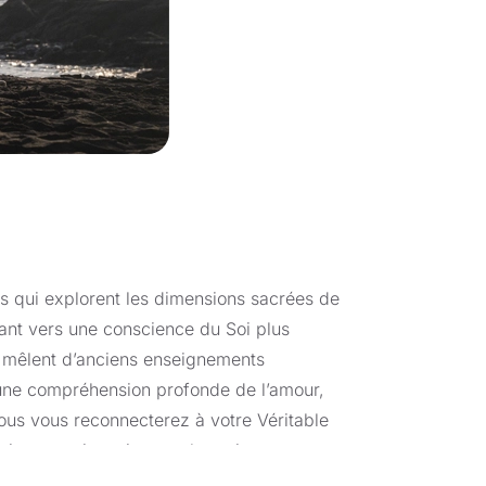
s qui explorent les dimensions sacrées de
dant vers une conscience du Soi plus
 mêlent d’anciens enseignements
 une compréhension profonde de l’amour,
vous vous reconnecterez à votre Véritable
cientes qui soutiennent la croissance