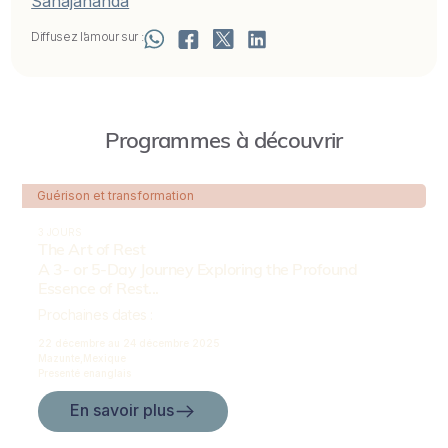
Sahajananda
Diffusez l’amour sur :
Programmes à découvrir
Guérison et transformation
3 JOURS
The Art of Rest
A 3- or 5-Day Journey Exploring the Profound
Essence of Rest...
Prochaines dates :
22 décembre au
24 décembre 2025
Mazunte,
Mexique
Presenté en
anglais
En savoir plus