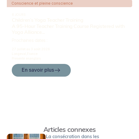
Conscience et pleine conscience
8 JOURS
Children’s Yoga Teacher Training
A 95-Hour Teacher Training Course Registered with
Yoga Alliance...
Prochaines dates :
27 juillet au
3 août 2026
Longeval,
France
Presenté en
anglais
En savoir plus
Articles connexes
La consécration dans les