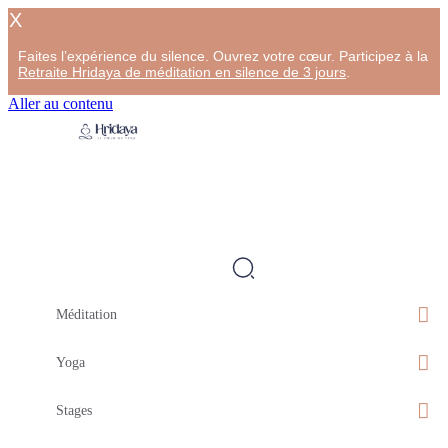
X
Faites l’expérience du silence. Ouvrez votre cœur. Participez à la
Retraite Hridaya de méditation en silence de 3 jours
.
Aller au contenu
Méditation
Yoga
Stages