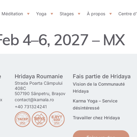
Méditation
Yoga
Stages
À propos
Centre d
eb 4–6, 2027 – MX
e
Hridaya Roumanie
Fais partie de Hridaya
Strada Poarta Câmpului
Vision de la Communauté
408C
Hridaya
507190 Sânpetru, Brașov
mx
contact@kamala.ro
Karma Yoga – Service
+40 731324241
désintéressé
Travailler chez Hridaya