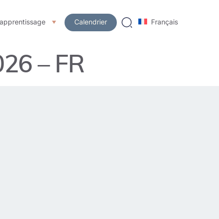
’apprentissage
Calendrier
Français
026 – FR