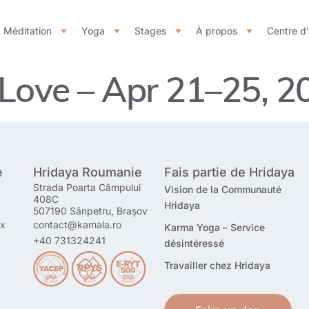
Méditation
Yoga
Stages
À propos
Centre d
ove – Apr 21–25, 2
e
Hridaya Roumanie
Fais partie de Hridaya
Strada Poarta Câmpului
Vision de la Communauté
408C
Hridaya
507190 Sânpetru, Brașov
mx
contact@kamala.ro
Karma Yoga – Service
+40 731324241
désintéressé
Travailler chez Hridaya