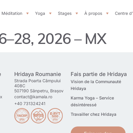
Méditation
Yoga
Stages
À propos
Centre d
26–28, 2026 – MX
e
Hridaya Roumanie
Fais partie de Hridaya
Strada Poarta Câmpului
Vision de la Communauté
408C
Hridaya
507190 Sânpetru, Brașov
mx
contact@kamala.ro
Karma Yoga – Service
+40 731324241
désintéressé
Travailler chez Hridaya