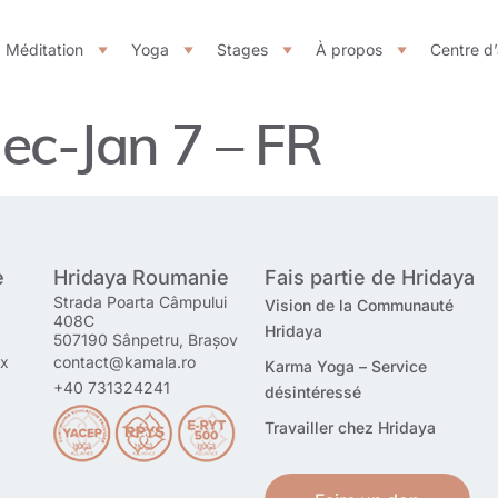
Méditation
Yoga
Stages
À propos
Centre d
ec-Jan 7 – FR
e
Hridaya Roumanie
Fais partie de Hridaya
Strada Poarta Câmpului
Vision de la Communauté
408C
Hridaya
507190 Sânpetru, Brașov
mx
contact@kamala.ro
Karma Yoga – Service
+40 731324241
désintéressé
Travailler chez Hridaya