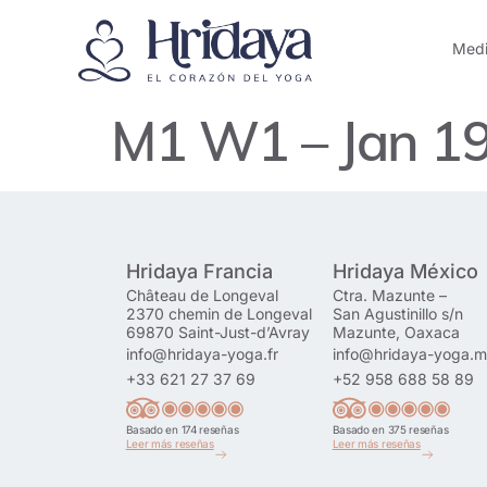
Medi
M1 W1 – Jan 19
Hridaya Francia
Hridaya México
Château de Longeval
Ctra. Mazunte –
2370 chemin de Longeval
San Agustinillo s/n
69870 Saint-Just-d’Avray
Mazunte, Oaxaca
info@hridaya-yoga.fr
info@hridaya-yoga.
+33 621 27 37 69
+52 958 688 58 89
Basado en 174 reseñas
Basado en 375 reseñas
Leer más reseñas
Leer más reseñas