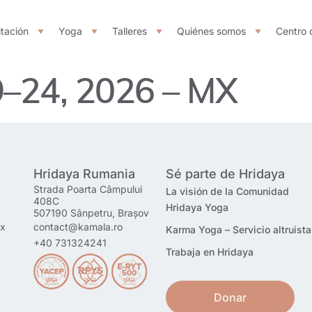
tación
Yoga
Talleres
Quiénes somos
Centro 
–24, 2026 – MX
Hridaya Rumania
Sé parte de Hridaya
Strada Poarta Câmpului
La visión de la Comunidad
408C
Hridaya Yoga
507190 Sânpetru, Brașov
mx
contact@kamala.ro
Karma Yoga – Servicio altruista
+40 731324241
Trabaja en Hridaya
Donar