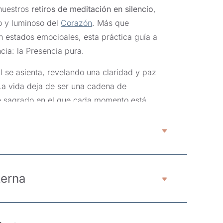
 nuestros
retiros de meditación en silencio
,
o y luminoso del
Corazón
. Más que
 estados emocioales, esta práctica guía a
cia: la Presencia pura.
ial se asienta, revelando una claridad y paz
 La vida deja de ser una cadena de
e sagrado en el que cada momento está
o una vivacidad vibrante: el Corazón se
mo se comparte en nuestros retiros de
ambio emerge más como una revelación: se
terna
mo nos experimentamos a nosotros mismos y
ibertad interior.