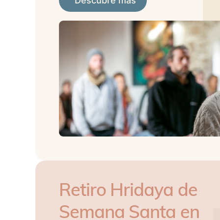
Descubre más
Retiro Hridaya de
Semana Santa en