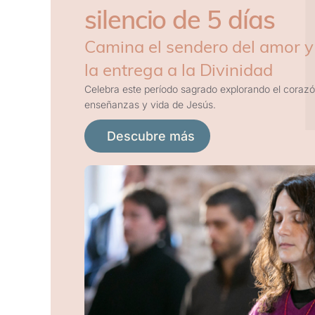
silencio de 5 días
Camina el sendero del amor y
la entrega a la Divinidad
Celebra este período sagrado explorando el corazó
enseñanzas y vida de Jesús.
Descubre más