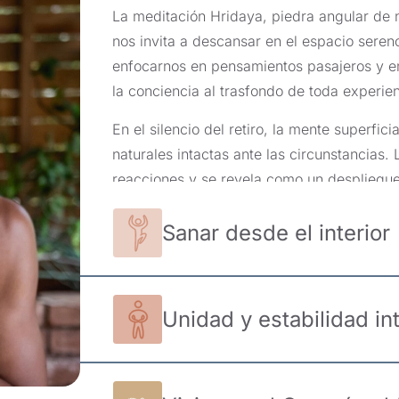
La meditación Hridaya, piedra angular de
nos invita a descansar en el espacio seren
enfocarnos en pensamientos pasajeros y en
la conciencia al trasfondo de toda experien
En el silencio del retiro, la mente superfic
naturales intactas ante las circunstancias.
reacciones y se revela como un despliegu
impregnado de reverencia y amor.
Sanar desde el interior
Lo que emerge no es un estado pasivo, sin
despierta como el centro del Ser. Tal y co
meditación en silencio de 10 días, este c
Unidad y estabilidad in
trata de una transformación acerca de có
al mundo, enraizados en la conciencia y la l