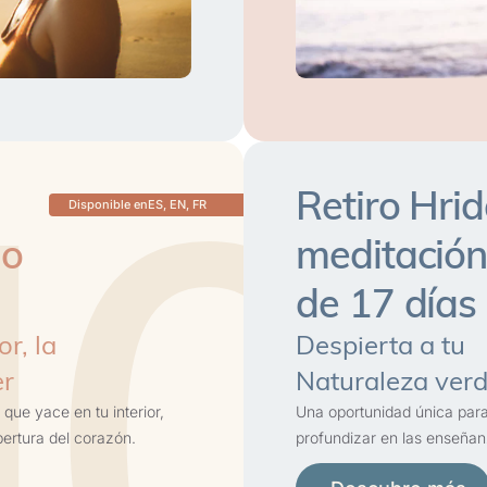
10
Retiro Hri
Disponible en
ES, EN, FR
io
meditación 
de 17 días
r, la
Despierta a tu
er
Naturaleza ver
que yace en tu interior,
Una oportunidad única para 
pertura del corazón.
profundizar en las enseñanz