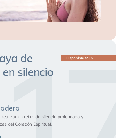
17
daya de
Disponible en
EN
en silencio
dadera
realizar un retiro de silencio prolongado y
as del Corazón Espiritual.