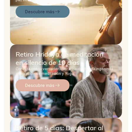
Descubre más
Retiro Hridaya de meditación
en silencio de 10 días
Conecta con tu verdadero Ser a través de una ingeniosa
integración de meditación y Yoga.
Descubre más
Retiro de 5 días: Despertar al