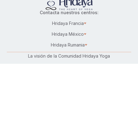
Contacta nuestros centros:
Hridaya Francia
Hridaya México
Hridaya Rumania
La visión de la Comunidad Hridaya Yoga
Karma Yoga – Servicio altruista
Trabaja en Hridaya
Donar
Conecta con nosotros:
Síguenos en:
Encuéntranos en tu plataforma favorita