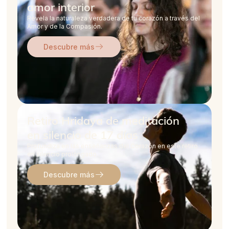
amor interior
Revela la naturaleza verdadera de tu corazón a través del
Amor y de la Compasión.
Descubre más
Retiro Hridaya de meditación
en silencio de 17 días
Profundiza en las enseñanzas del Corazón en este retiro
en silencio prolongado.
Descubre más