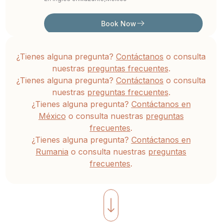
Book Now
¿Tienes alguna pregunta?
Contáctanos
o consulta
Hridaya Yoga Retreat: Module 2
nuestras
preguntas frecuentes
.
Course Dates:
¿Tienes alguna pregunta?
Contáctanos
o consulta
11 ene –
30 ene 2027
nuestras
preguntas frecuentes
.
Accommodation Check-in:
¿Tienes alguna pregunta?
Contáctanos en
domingo 10 de enero
Accommodation Checkout:
México
o consulta nuestras
preguntas
domingo 31 de enero
frecuentes
.
Desde
¿Tienes alguna pregunta?
Contáctanos en
$8,800 MXN
Rumania
o consulta nuestras
preguntas
En inglés en
Mazunte,
México
frecuentes
.
Book Now
Hridaya Yoga Retreat: Module 2