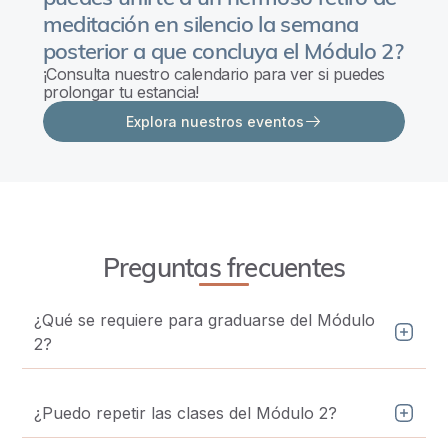
meditación en silencio la semana
posterior a que concluya el Módulo 2?
¡Consulta nuestro calendario para ver si puedes
prolongar tu estancia!
Explora nuestros eventos
Preguntas frecuentes
¿Qué se requiere para graduarse del Módulo
2?
Para graduarte del Módulo 2 y ser elegible para el Módulo 3,
debes asistir al menos a 10 días completos del curso. Una
vez completado, puedes repetirlo mediante donación en
¿Puedo repetir las clases del Módulo 2?
nuestros centros de Francia y México (sujeto a
¡Sí! Damos la bienvenida a los estudiantes que deseen
disponibilidad; donación mínima del 50% en México).