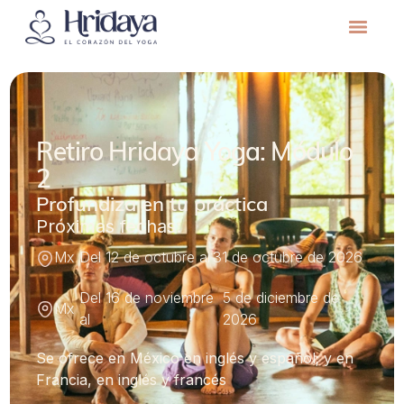
Retiro Hridaya Yoga: Módulo
2
Profundiza en tu práctica
Próximas fechas:
Mx
Del 12 de octubre al
31 de octubre de 2026
Del 16 de noviembre
5 de diciembre de
Mx
al
2026
Se ofrece en México en inglés y español; y en
Francia, en inglés y francés