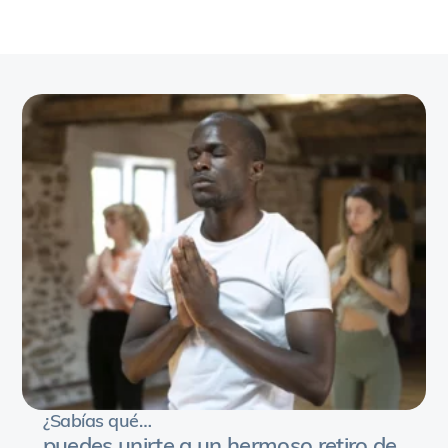
Course Dates:
22 feb –
13 mar 2027
Accommodation Check-in:
domingo 21 de febrero
Accommodation Checkout:
domingo 14 de marzo
Desde
$8,800 MXN
En inglés en
Mazunte,
México
Book Now
¿Sabías qué…
puedes unirte a un hermoso retiro de