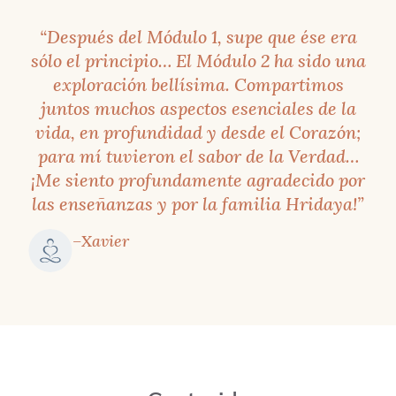
Nidra
, el Yoga del sueño
“Después del Módulo 1, supe que ése era
consciente.
sólo el principio… El Módulo 2 ha sido una
Una introducción a fondo sobre el
exploración bellísima. Compartimos
prana
y el
pranayama
, que
juntos muchos aspectos esenciales de la
incluye la respiración yóguica
vida, en profundidad y desde el Corazón;
completa, ejercicios de
para mí tuvieron el sabor de la Verdad…
respiración rítmica para la
¡Me siento profundamente agradecido por
purificación mental y los sueños
las enseñanzas y por la familia Hridaya!”
lúcidos, y la respiración alterna de
las fosas nasales.
–Xavier
Charlas acerca de sanación
yóguica, la Conciencia Testigo,
las 14 Actitudes Hridaya, la
sublimación, el desapego y los
kleshas
.