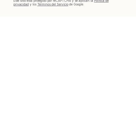
Este sitio está protegido por reCAPTCHA y se aplican la
Política de
privacidad
y los
Términos del Servicio
de Google.