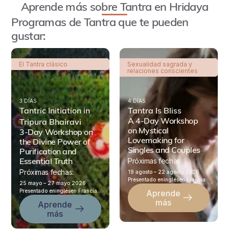
Aprende más sobre Tantra en Hridaya
Programas de Tantra que te pueden
gustar:
El Tantra clásico
Sexualidad sagrada y
relaciones conscientes
3 DÍAS
4 DÍAS
Tantric Initiation in
Tantra Is Bliss
A 4-Day Workshop
Tripura Bhairavi
on Mystical
3-Day Workshop on
Lovemaking for
the Divine Power of
Singles and Couples
Purification and
Essential Truth
Próximas fechas:
Próximas fechas:
19 agosto –
22 agosto 2026
Presentado en
inglés
en Francia
25 mayo –
27 mayo 2026
Presentado en
inglés
en Francia
Aprende
más
Aprende
más