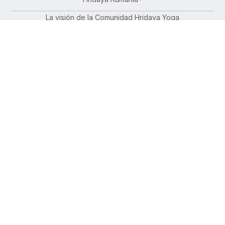
La visión de la Comunidad Hridaya Yoga
Karma Yoga – Servicio altruista
Trabaja en Hridaya
Donar
Conecta con nosotros:
Síguenos en:
Encuéntranos en tu plataforma favorita
Descarga nuestra aplicación gratuita de
Hatha Yoga
:
Basado en 204 reseñas
Basado en 419 reseñas
Leer más reseñas
Leer más reseñas