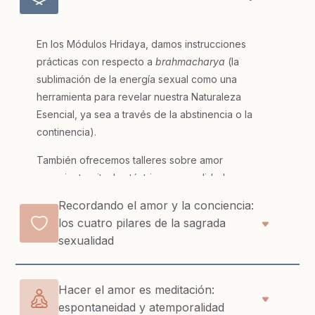
En los Módulos Hridaya, damos instrucciones
prácticas con respecto a
brahmacharya
(la
sublimación de la energía sexual como una
herramienta para revelar nuestra Naturaleza
Esencial, ya sea a través de la abstinencia o la
continencia).
También ofrecemos talleres sobre amor
consciente, rituales tántricos, sexualidad y
relaciones íntimas. A través de ellos, buscamos
Recordando el amor y la conciencia:
despertar la dimensión sagrada de la sexualidad,
los cuatro pilares de la sagrada
enfatizando la importancia del amor, la conciencia,
sexualidad
la transfiguración, la pureza, la continencia sexual y
la adoración entre los amantes.
Hacer el amor es meditación:
espontaneidad y atemporalidad