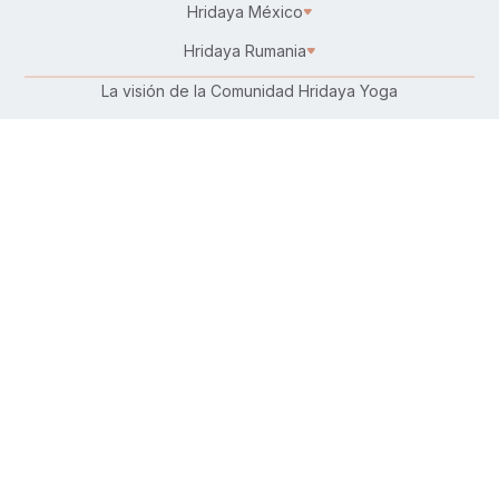
Hridaya México
Hridaya Rumania
La visión de la Comunidad Hridaya Yoga
Karma Yoga – Servicio altruista
Trabaja en Hridaya
Donar
Conecta con nosotros:
Síguenos en:
Encuéntranos en tu plataforma favorita
Descarga nuestra aplicación gratuita de
Hatha Yoga
: