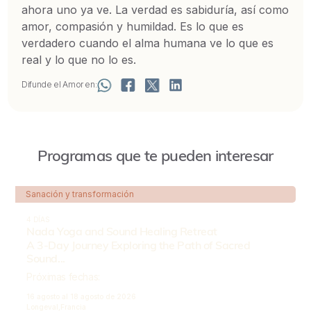
ahora uno ya ve. La verdad es sabiduría, así como
amor, compasión y humildad. Es lo que es
verdadero cuando el alma humana ve lo que es
real y lo que no lo es.
Difunde el Amor en:
Programas que te pueden interesar
Sanación y transformación
4 DÍAS
Nada Yoga and Sound Healing Retreat
A 3-Day Journey Exploring the Path of Sacred
Sound...
Próximas fechas:
16 agosto al
18 agosto de 2026
Longeval,
Francia