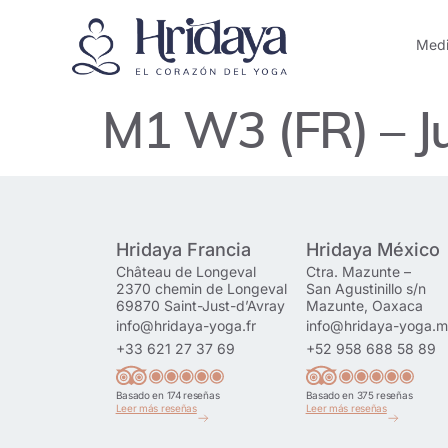
Medi
M1 W3 (FR) – J
Hridaya Francia
Hridaya México
Château de Longeval
Ctra. Mazunte –
2370 chemin de Longeval
San Agustinillo s/n
69870 Saint-Just-d’Avray
Mazunte, Oaxaca
info@hridaya-yoga.fr
info@hridaya-yoga.
+33 621 27 37 69
+52 958 688 58 89
Basado en 174 reseñas
Basado en 375 reseñas
Leer más reseñas
Leer más reseñas