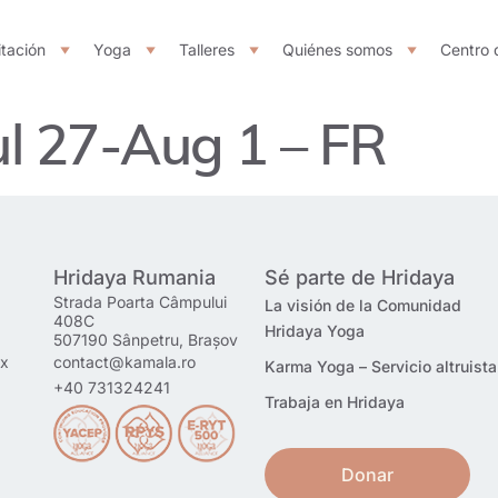
tación
Yoga
Talleres
Quiénes somos
Centro 
ul 27-Aug 1 – FR
Hridaya Rumania
Sé parte de Hridaya
Strada Poarta Câmpului
La visión de la Comunidad
408C
Hridaya Yoga
507190 Sânpetru, Brașov
mx
contact@kamala.ro
Karma Yoga – Servicio altruista
+40 731324241
Trabaja en Hridaya
Donar