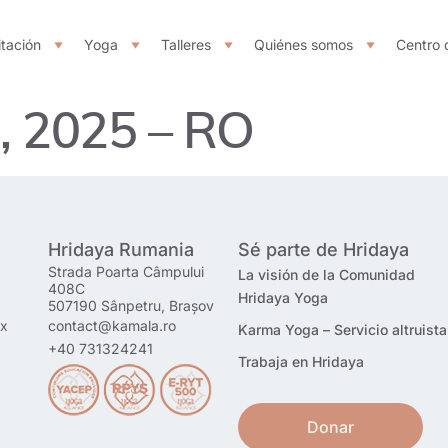
tación
Yoga
Talleres
Quiénes somos
Centro 
, 2025 – RO
Hridaya Rumania
Sé parte de Hridaya
Strada Poarta Câmpului
La visión de la Comunidad
408C
Hridaya Yoga
507190 Sânpetru, Brașov
mx
contact@kamala.ro
Karma Yoga – Servicio altruista
+40 731324241
Trabaja en Hridaya
Donar