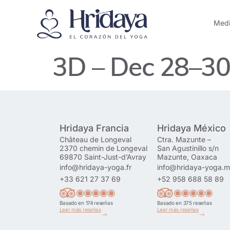
Medi
3D – Dec 28–30
Hridaya Francia
Hridaya México
Château de Longeval
Ctra. Mazunte –
2370 chemin de Longeval
San Agustinillo s/n
69870 Saint-Just-d’Avray
Mazunte, Oaxaca
info@hridaya-yoga.fr
info@hridaya-yoga.
+33 621 27 37 69
+52 958 688 58 89
Basado en 174 reseñas
Basado en 375 reseñas
Leer más reseñas
Leer más reseñas